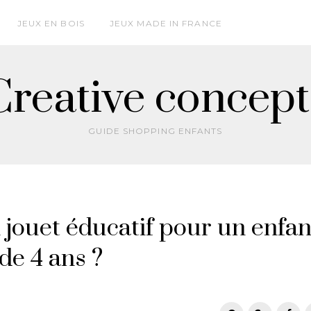
JEUX EN BOIS
JEUX MADE IN FRANCE
Creative concept
GUIDE SHOPPING ENFANTS
jouet éducatif pour un enfan
de 4 ans ?
T
F
G
P