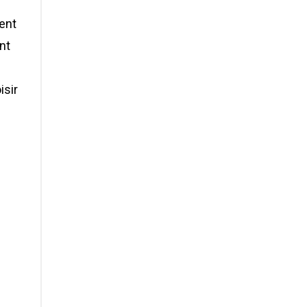
vent
nt
isir