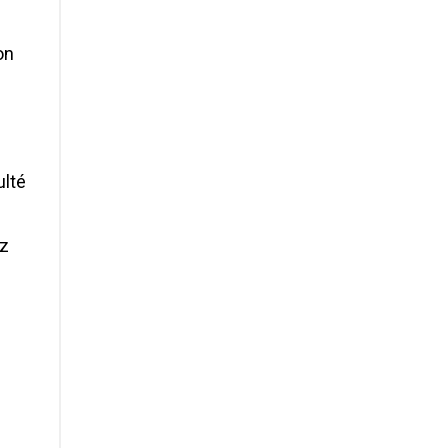
on
ulté
ez