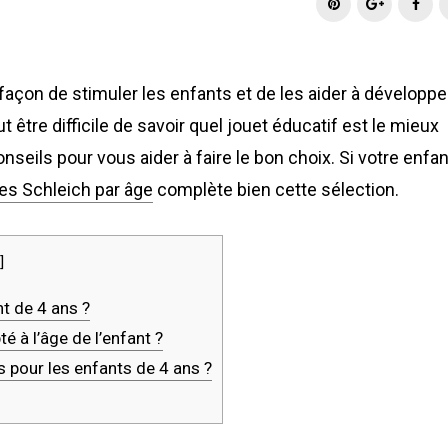
w
a
o
i
i
c
o
n
t
e
g
t
façon de stimuler les enfants et de les aider à développe
t
b
l
e
e
o
e
r
être difficile de savoir quel jouet éducatif est le mieux
r
o
+
e
nseils pour vous aider à faire le bon choix. Si votre enfan
k
s
nes Schleich par âge
complète bien cette sélection.
t
]
nt de 4 ans ?
 à l’âge de l’enfant ?
s pour les enfants de 4 ans ?