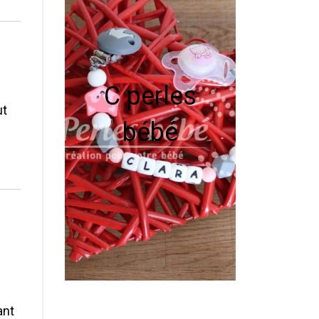
C perles
ut
bébé
ant