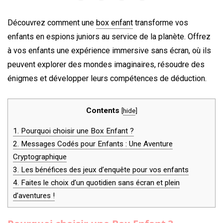
w
a
o
i
i
c
o
n
Découvrez comment une
box enfant
transforme vos
t
e
g
t
enfants en espions juniors au service de la planète. Offrez
t
b
l
e
à vos enfants une expérience immersive sans écran, où ils
e
o
e
r
r
o
+
e
peuvent explorer des mondes imaginaires, résoudre des
k
s
énigmes et développer leurs compétences de déduction.
t
Contents
[
hide
]
1.
Pourquoi choisir une Box Enfant ?
2.
Messages Codés pour Enfants : Une Aventure
Cryptographique
3.
Les bénéfices des jeux d’enquête pour vos enfants
4.
Faites le choix d’un quotidien sans écran et plein
d’aventures !