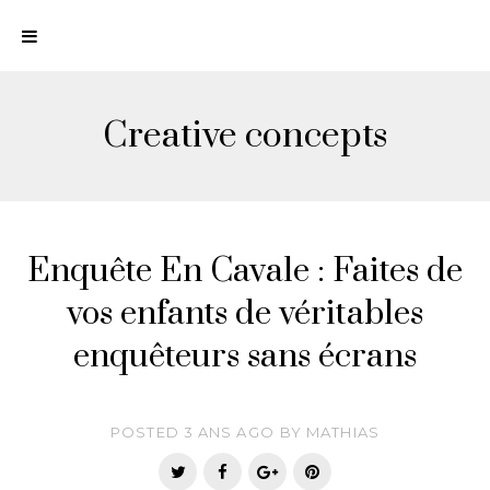
N
a
v
i
Creative concepts
g
a
t
i
o
Enquête En Cavale : Faites de
n
vos enfants de véritables
enquêteurs sans écrans
POSTED
3 ANS
AGO
BY
MATHIAS
T
F
G
P