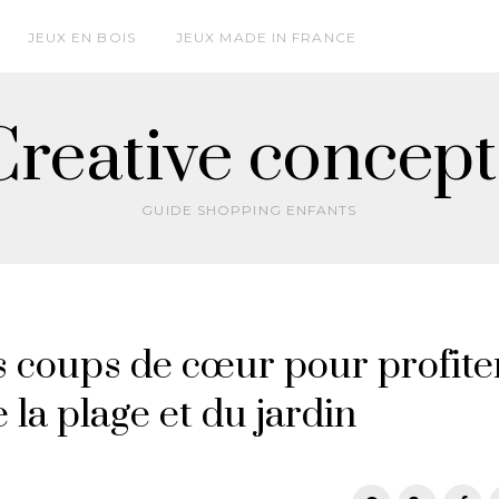
JEUX EN BOIS
JEUX MADE IN FRANCE
Creative concept
GUIDE SHOPPING ENFANTS
os coups de cœur pour profite
e la plage et du jardin
T
F
G
P