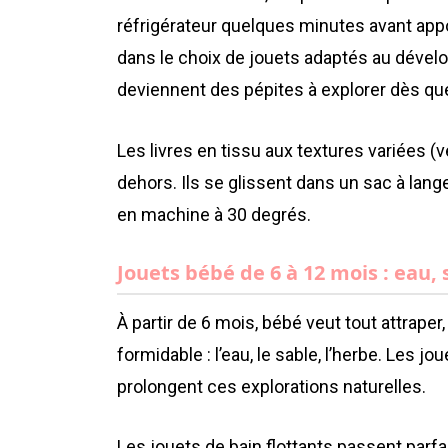
réfrigérateur quelques minutes avant appo
dans le choix de jouets adaptés au dével
deviennent des pépites à explorer dès que
Les livres en tissu aux textures variées (v
dehors. Ils se glissent dans un sac à lan
en machine à 30 degrés.
Jouets bébé de 6 à 12 mois : eau, 
À partir de 6 mois, bébé veut tout attraper, 
formidable : l’eau, le sable, l’herbe. Les 
prolongent ces explorations naturelles.
Les jouets de bain flottants passent parfai