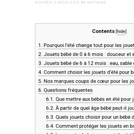
POSTED
2 MOIS
AGO
BY
MATHIAS
Contents
[
hide
]
1.
Pourquoi l’été change tout pour les joue
2.
Jouets bébé de 0 à 6 mois : douceur et 
3.
Jouets bébé de 6 à 12 mois : eau, sable e
4.
Comment choisir les jouets d’été pour 
5.
Nos marques coups de cœur pour les jo
6.
Questions fréquentes
6.1.
Que mettre aux bébés en été pour j
6.2.
À partir de quel âge bébé peut-il jo
6.3.
Quels jouets choisir pour un bébé d
6.4.
Comment protéger les jouets en boi