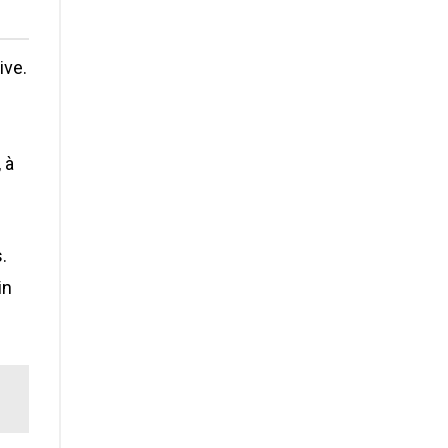
ive.
 à
.
in