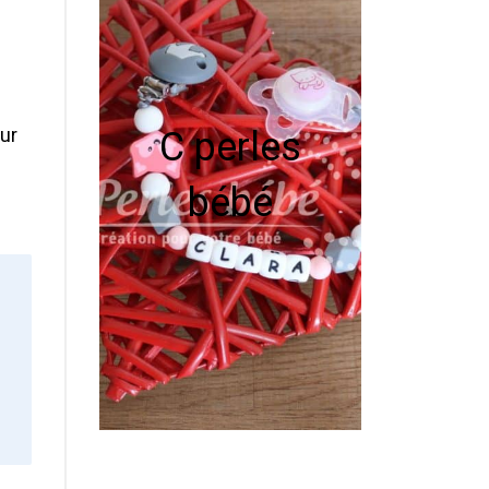
our
C perles
bébé