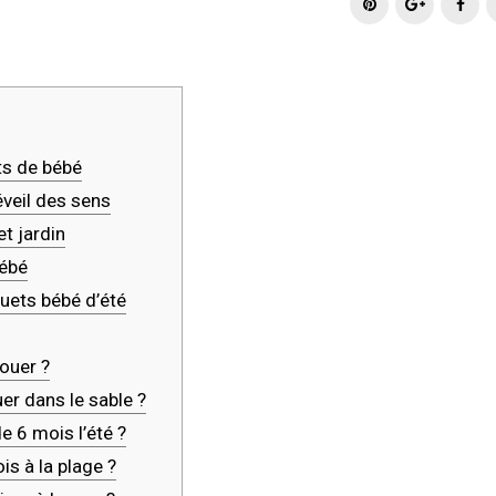
w
a
o
i
i
c
o
n
t
e
g
t
t
b
l
e
e
o
e
r
r
o
+
e
ts de bébé
k
s
éveil des sens
t
t jardin
bébé
uets bébé d’été
ouer ?
uer dans le sable ?
e 6 mois l’été ?
s à la plage ?