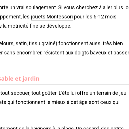
rte un vrai soulagement. Si vous cherchez à aller plus lo
oppement, les
jouets Montessori
pour les 6-12 mois
 la motricité fine se développe.
elours, satin, tissu grainé) fonctionnent aussi très bien
ger sans encombrer, résistent aux doigts baveux et passe
sable et jardin
tout secouer, tout goûter. L’été lui offre un terrain de jeu
jouets qui fonctionnent le mieux à cet âge sont ceux qui
tement de la baignoire à la plage. Un canard, des petits